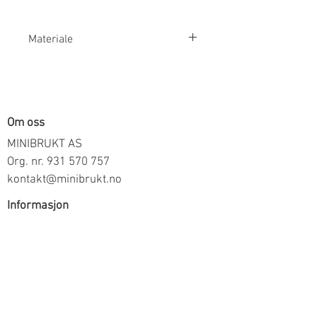
Materiale
100% Bomull
Om oss
MINIBRUKT AS
Org. nr.
931 570 757
kontakt@minibrukt.no
Informasjon
Personvern
Vilkår og betingelser
Frakt og betaling
Informasjon om salg gjennom oss
Kontakt