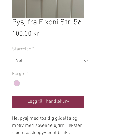
Pysj fra Fixoni Str. 56
Pris
100,00 kr
Størrelse
*
Farge
*
Legg til i handlekurv
Hel pysj med tosidig glidelås og
motiv med sovende bjørn. Teksten
« ooh so sleepy» pent brukt.