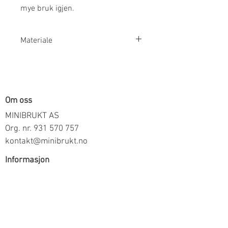
mye bruk igjen.
Materiale
100% Bomull
Om oss
MINIBRUKT AS
Org. nr.
931 570 757
kontakt@minibrukt.no
Informasjon
Personvern
Vilkår og betingelser
Frakt og betaling
Informasjon om salg gjennom oss
Kontakt