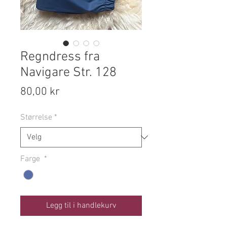
Regndress fra
Navigare Str. 128
Pris
80,00 kr
Størrelse
*
Farge
*
Legg til i handlekurv