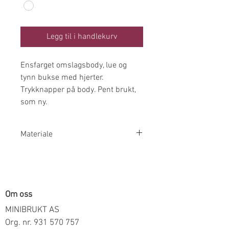
Legg til i handlekurv
Ensfarget omslagsbody, lue og
tynn bukse med hjerter.
Trykknapper på body. Pent brukt,
som ny.
Materiale
95% Økologisk Bomull 5% Elastan
Om oss
MINIBRUKT AS
Org. nr.
931 570 757