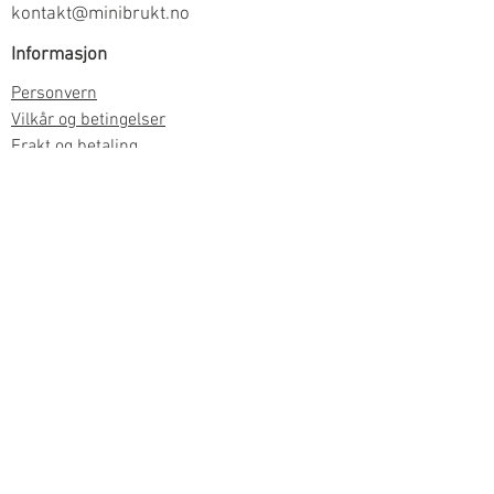
kontakt@minibrukt.no
Informasjon
Personvern
Vilkår og betingelser
Frakt og betaling
Informasjon om salg gjennom oss
Kontakt
Meld deg på vårt nyhetsbrev
Meld meg på