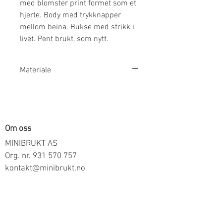
med blomster print formet som et
hjerte. Body med trykknapper
mellom beina. Bukse med strikk i
livet. Pent brukt, som nytt.
Materiale
100% Bomull
Om oss
MINIBRUKT AS
Org. nr.
931 570 757
kontakt@minibrukt.no
Informasjon
Personvern
Vilkår og betingelser