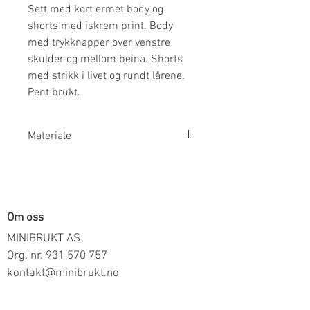
Sett med kort ermet body og
shorts med iskrem print. Body
med trykknapper over venstre
skulder og mellom beina. Shorts
med strikk i livet og rundt lårene.
Pent brukt.
Materiale
46% Bomull 46% Modal 8%
Elastan
Om oss
MINIBRUKT AS
Org. nr.
931 570 757
kontakt@minibrukt.no
Informasjon