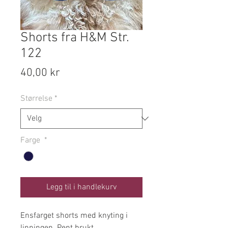
Shorts fra H&M Str.
122
Pris
40,00 kr
Størrelse
*
Farge
*
Legg til i handlekurv
Ensfarget shorts med knyting i
linningen. Pent brukt.