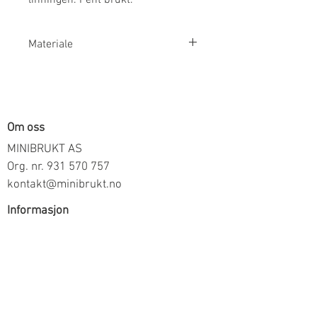
Materiale
100% Bomull
Om oss
MINIBRUKT AS
Org. nr.
931 570 757
kontakt@minibrukt.no
Informasjon
Personvern
Vilkår og betingelser
Frakt og betaling
Informasjon om salg gjennom oss
Kontakt