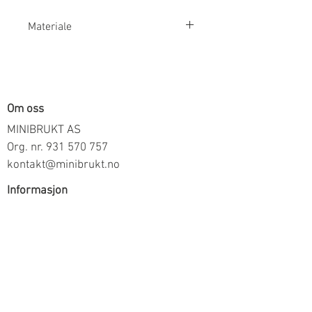
Materiale
100% Bomull
Om oss
MINIBRUKT AS
Org. nr.
931 570 757
kontakt@minibrukt.no
Informasjon
Personvern
Vilkår og betingelser
Frakt og betaling
Informasjon om salg gjennom oss
Kontakt
Meld deg på vårt nyhetsbrev