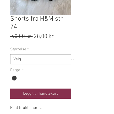
Shorts fra H&M str.
74
Vanlig
Salgspris
 40,00 kr 
28,00 kr
pris
Størrelse
*
Farge
*
Legg til i handlekurv
Pent brukt shorts.