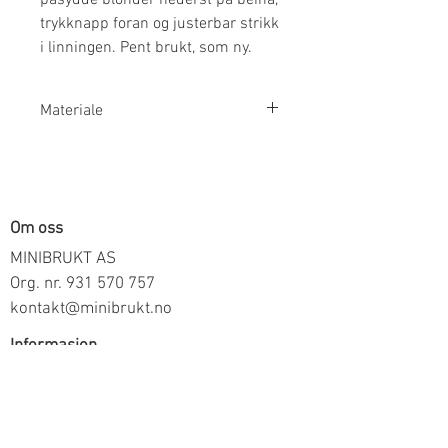
trykknapp foran og justerbar strikk
i linningen. Pent brukt, som ny.
Materiale
97% Bomull 3% Elastan
Om oss
MINIBRUKT AS
Org. nr.
931 570 757
kontakt@minibrukt.no
Informasjon
Personvern
Vilkår og betingelser
Frakt og betaling