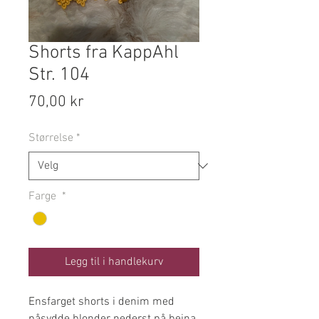
Shorts fra KappAhl
Str. 104
Pris
70,00 kr
Størrelse
*
Farge
*
Legg til i handlekurv
Ensfarget shorts i denim med
påsydde blonder nederst på beina,