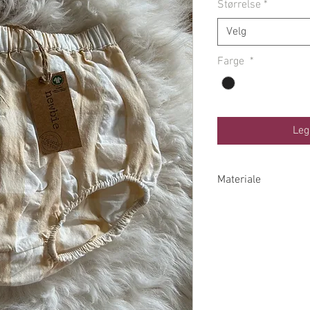
Størrelse
*
Velg
Farge
*
Leg
Materiale
100% Økologisk Bo