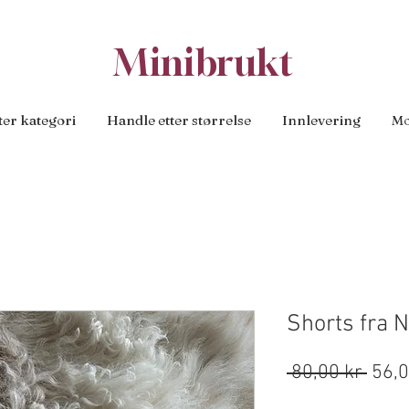
Minibrukt
ter kategori
Handle etter størrelse
Innlevering
Mo
Shorts fra N
Vanl
 80,00 kr 
56,0
pris