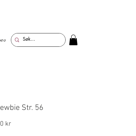
re
ewbie Str. 56
ig
Salgspris
0 kr