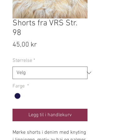
Shorts fra VRS Str.
98
Pris
45,00 kr
Størrelse
*
Farge
*
Legg til i handlekurv
Mørke shorts i denim med knyting
i linningen, motiv av hai og palmer