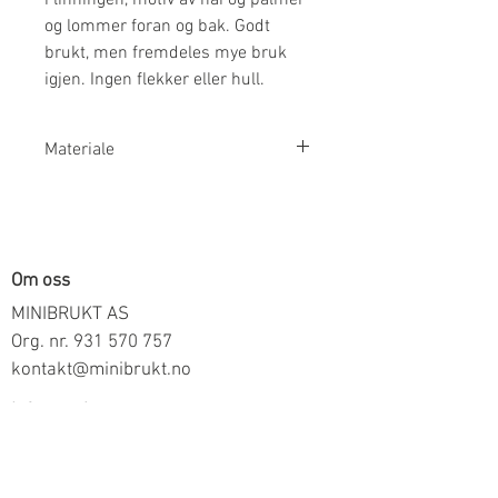
og lommer foran og bak. Godt
brukt, men fremdeles mye bruk
igjen. Ingen flekker eller hull.
Materiale
100% Bomull
Om oss
MINIBRUKT AS
Org. nr.
931 570 757
kontakt@minibrukt.no
Informasjon
Personvern
Vilkår og betingelser