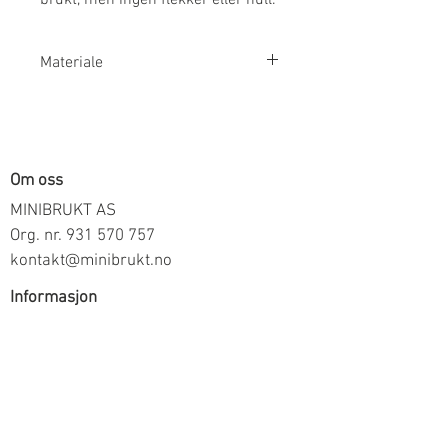
Materiale
95% Økologisk Bomull 5% Elastan
Om oss
MINIBRUKT AS
Org. nr.
931 570 757
kontakt@minibrukt.no
Informasjon
Personvern
Vilkår og betingelser
Frakt og betaling
Informasjon om salg gjennom oss
Kontakt