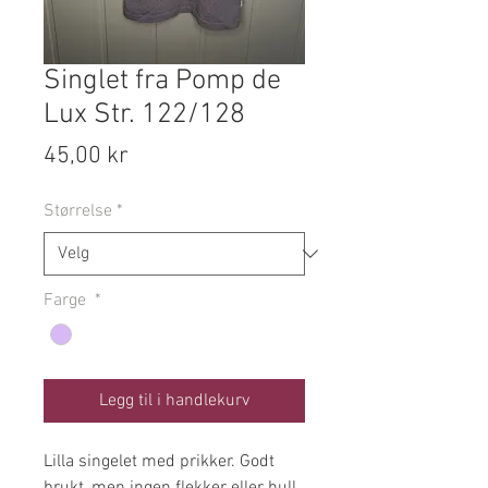
Singlet fra Pomp de
Lux Str. 122/128
Pris
45,00 kr
Størrelse
*
Farge
*
Legg til i handlekurv
Lilla singelet med prikker. Godt
brukt, men ingen flekker eller hull.