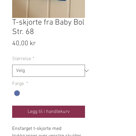
T-skjorte fra Baby Bol
Str. 68
Pris
40,00 kr
Størrelse
*
Farge
*
Legg til i handlekurv
Ensfarget t-skjorte med
trykknapper over venstre skulder.