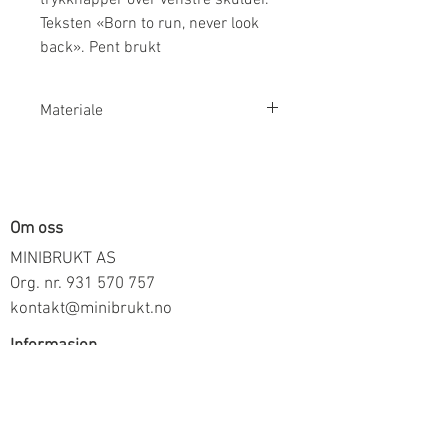
Teksten «Born to run, never look
back». Pent brukt
Materiale
100% Bomull
Om oss
MINIBRUKT AS
Org. nr.
931 570 757
kontakt@minibrukt.no
Informasjon
Personvern
Vilkår og betingelser
Frakt og betaling