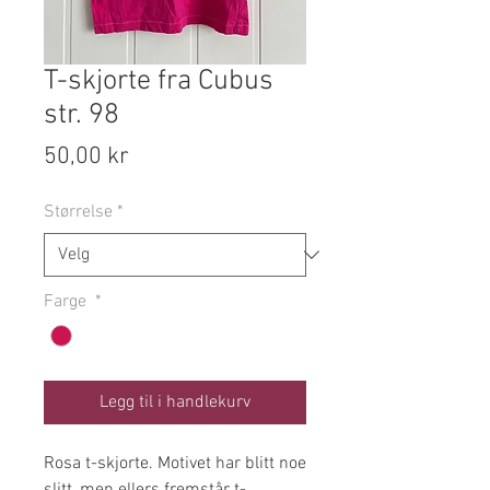
T-skjorte fra Cubus
str. 98
Pris
50,00 kr
Størrelse
*
Farge
*
Legg til i handlekurv
Rosa t-skjorte. Motivet har blitt noe
slitt, men ellers fremstår t-