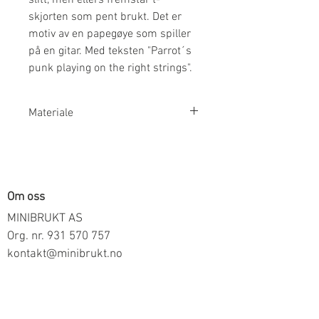
skjorten som pent brukt. Det er
motiv av en papegøye som spiller
på en gitar. Med teksten "Parrot´s
punk playing on the right strings".
Materiale
100% Bomull
Om oss
MINIBRUKT AS
Org. nr.
931 570 757
kontakt@minibrukt.no
Informasjon
Personvern