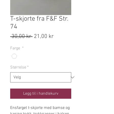
T-skjorte fra F&F Str.
74
Vanlig
Salgspris
 30,00 kr 
21,00 kr
pris
Farge
*
Størrelse
*
Legg til i handlekurv
Ensfarget t-skjorte med bamse og
kaning trykk, trykknapper i halsen