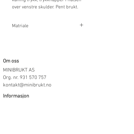
over venstre skulder. Pent brukt.
Matriale
100% Bomull
Om oss
MINIBRUKT AS
Org. nr.
931 570 757
kontakt@minibrukt.no
Informasjon
Personvern
Vilkår og betingelser
Frakt og betaling
Informasjon om salg gjennom oss