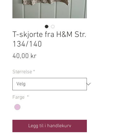
T-skjorte fra H&M Str.
134/140
Pris
40,00 kr
Størrelse
*
Farge
*
Legg til i handlekurv