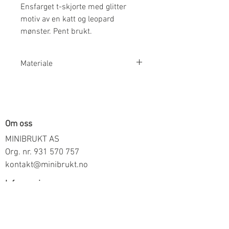
Ensfarget t-skjorte med glitter
motiv av en katt og leopard
mønster. Pent brukt.
Materiale
100% Bomull
Om oss
MINIBRUKT AS
Org. nr.
931 570 757
kontakt@minibrukt.no
Informasjon
Personvern
Vilkår og betingelser
Frakt og betaling