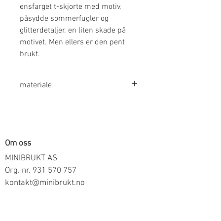
ensfarget t-skjorte med motiv,
påsydde sommerfugler og
glitterdetaljer. en liten skade på
motivet. Men ellers er den pent
brukt.
materiale
100% Bomull
Om oss
MINIBRUKT AS
Org. nr.
931 570 757
kontakt@minibrukt.no
Informasjon
Personvern