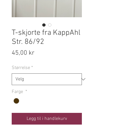
T-skjorte fra KappAhl
Str. 86/92
Pris
45,00 kr
Størrelse
*
Farge
*
Legg til i handlekurv