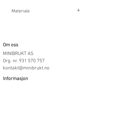
Materiale
92% Bomull, 8% Elastan
Om oss
MINIBRUKT AS
Org. nr.
931 570 757
kontakt@minibrukt.no
Informasjon
Personvern
Vilkår og betingelser
Frakt og betaling
Informasjon om salg gjennom oss
Kontakt
Meld deg på vårt nyhetsbrev