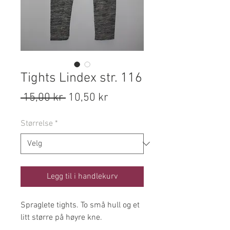
Tights Lindex str. 116
Vanlig
Salgspris
 15,00 kr 
10,50 kr
pris
Størrelse
*
Legg til i handlekurv
Spraglete tights. To små hull og et
litt større på høyre kne.