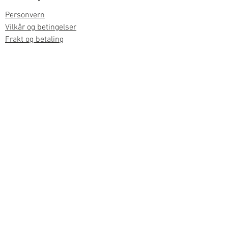
Personvern
Vilkår og betingelser
Frakt og betaling
Informasjon om salg gjennom oss
Kontakt
Meld deg på vårt nyhetsbrev
Meld meg på
© 2024 by Minibrukt AS. Powered and secured
by
Wix