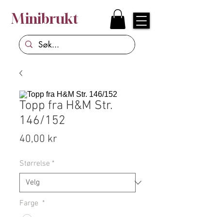
Minibrukt
Topp fra H&M Str.
146/152
Pris
40,00 kr
Størrelse
*
Farge
*