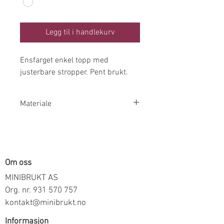
Legg til i handlekurv
Ensfarget enkel topp med
justerbare stropper. Pent brukt.
Materiale
95% Bomull 5% Elastan
Om oss
MINIBRUKT AS
Org. nr.
931 570 757
kontakt@minibrukt.no
Informasjon