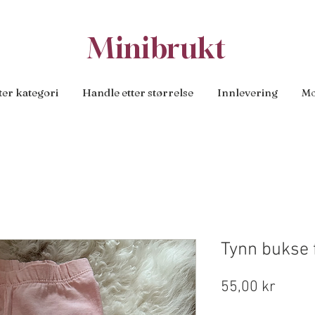
Minibrukt
ter kategori
Handle etter størrelse
Innlevering
Mo
Tynn bukse 
Pris
55,00 kr