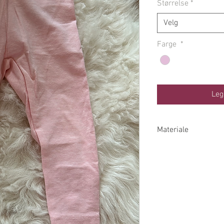
Størrelse
*
Velg
Farge
*
Leg
Materiale
75% Økologisk Bomu