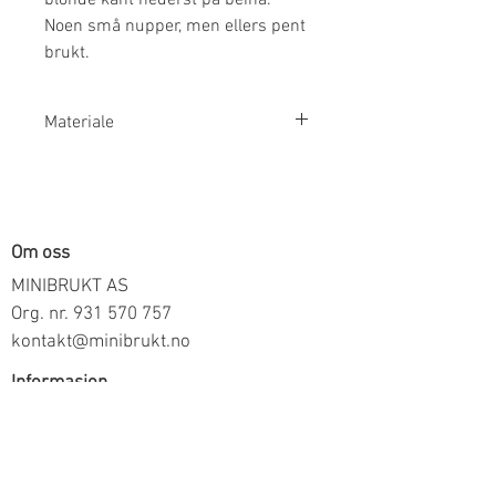
Noen små nupper, men ellers pent
brukt.
Materiale
95% Økologisk Bomull 5% Elastan
Om oss
MINIBRUKT AS
Org. nr.
931 570 757
kontakt@minibrukt.no
Informasjon
Personvern
Vilkår og betingelser
Frakt og betaling