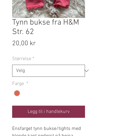
Tynn bukse fra H&M
Str. 62
Pris
20,00 kr
Størrelse
*
Farge
*
Legg til i handlekurv
Ensfarget tynn bukse/tights med
blonde kant nederst på beina.