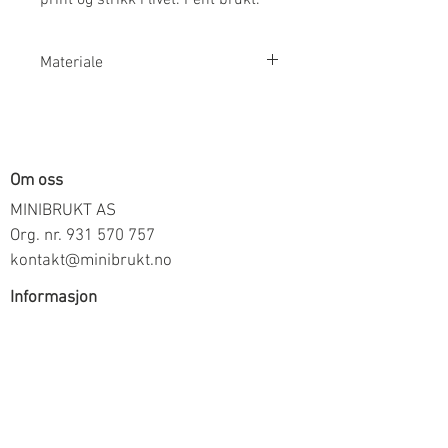
Materiale
96% Bomull 4% Elestan
Om oss
MINIBRUKT AS
Org. nr.
931 570 757
kontakt@minibrukt.no
Informasjon
Personvern
Vilkår og betingelser
Frakt og betaling
Informasjon om salg gjennom oss
Kontakt