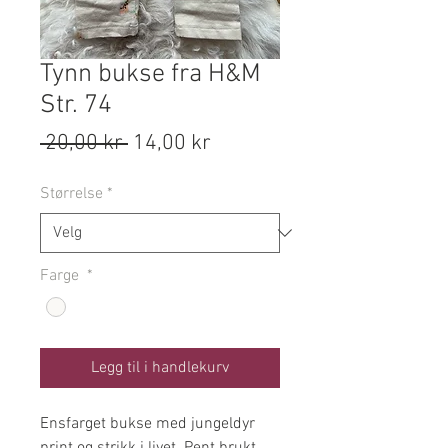
Tynn bukse fra H&M
Str. 74
Vanlig
Salgspris
 20,00 kr 
14,00 kr
pris
Størrelse
*
Farge
*
Legg til i handlekurv
Ensfarget bukse med jungeldyr
print og strikk i livet. Pent brukt.