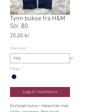
Tynn bukse fra H&M
Str. 80
Pris
20,00 kr
Størrelse
*
Farge
*
Legg til i handlekurv
Ensfarget bukse i ribbestrikk med
strikk i linningen. Pent brukt.