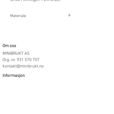
Materiale
98% Bomull 2% Elastan
Om oss
MINIBRUKT AS
Org. nr.
931 570 757
kontakt@minibrukt.no
Informasjon
Personvern
Vilkår og betingelser
Frakt og betaling
Informasjon om salg gjennom oss
Kontakt