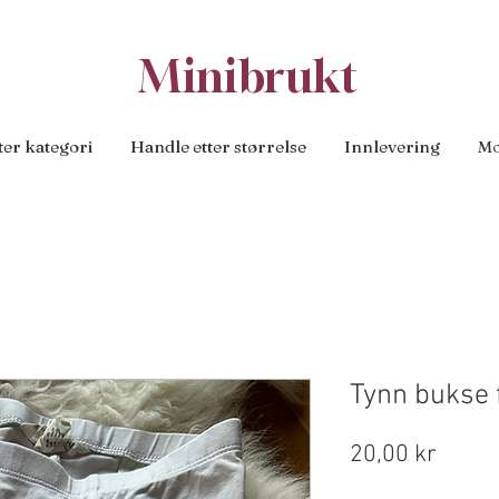
Minibrukt
ter kategori
Handle etter størrelse
Innlevering
Mo
Tynn bukse 
Pris
20,00 kr