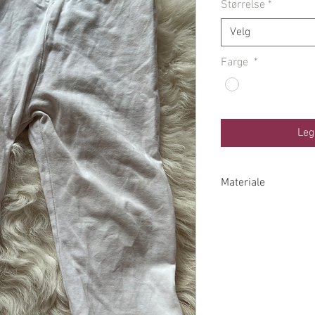
Størrelse
*
Velg
Farge
*
Leg
Materiale
95% Økologisk Bom