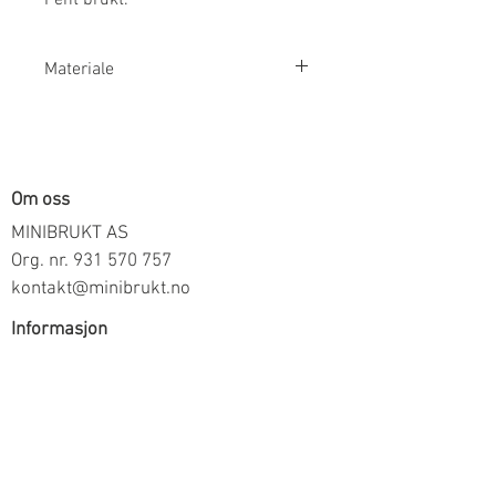
Materiale
57% Økologisk Bomull 38% Modal
5% Elastan
Om oss
MINIBRUKT AS
Org. nr.
931 570 757
kontakt@minibrukt.no
Informasjon
Personvern
Vilkår og betingelser
Frakt og betaling
Informasjon om salg gjennom oss
Kontakt