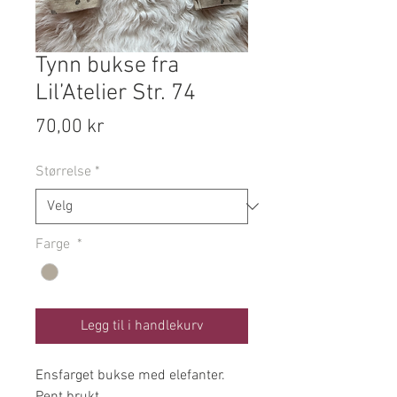
Tynn bukse fra
Lil’Atelier Str. 74
Pris
70,00 kr
Størrelse
*
Farge
*
Legg til i handlekurv
Ensfarget bukse med elefanter.
Pent brukt.