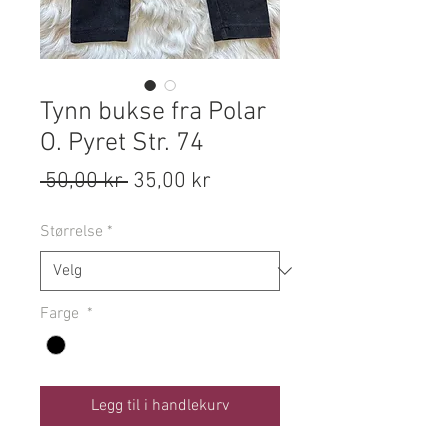
Tynn bukse fra Polar
O. Pyret Str. 74
Vanlig
Salgspris
 50,00 kr 
35,00 kr
pris
Størrelse
*
Farge
*
Legg til i handlekurv