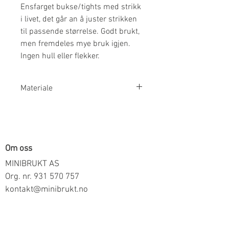
Ensfarget bukse/tights med strikk
i livet, det går an å juster strikken
til passende størrelse. Godt brukt,
men fremdeles mye bruk igjen.
Ingen hull eller flekker.
Materiale
95% Økologisk Bomull 5% Elestan
Om oss
MINIBRUKT AS
Org. nr.
931 570 757
kontakt@minibrukt.no
Informasjon
Personvern