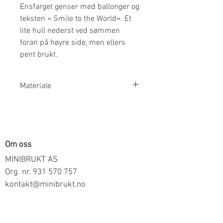
Ensfarget genser med ballonger og
teksten « Smile to the World». Et
lite hull nederst ved sømmen
foran på høyre side, men ellers
pent brukt.
Materiale
100% Bomull
Om oss
MINIBRUKT AS
Org. nr.
931 570 757
kontakt@minibrukt.no
Informasjon
Personvern