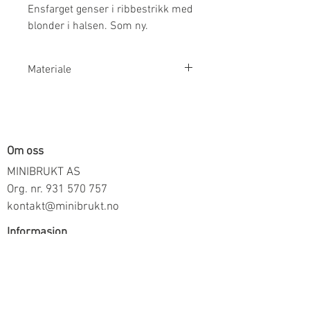
Ensfarget genser i ribbestrikk med
blonder i halsen. Som ny.
Materiale
92% Viskose 8% Elastan
Om oss
MINIBRUKT AS
Org. nr.
931 570 757
kontakt@minibrukt.no
Informasjon
Personvern
Vilkår og betingelser
Frakt og betaling
Informasjon om salg gjennom oss