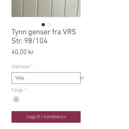
Tynn genser fra VRS
Str. 98/104
Pris
40,00 kr
Størrelse
*
Farge
*
Legg til i handlekurv