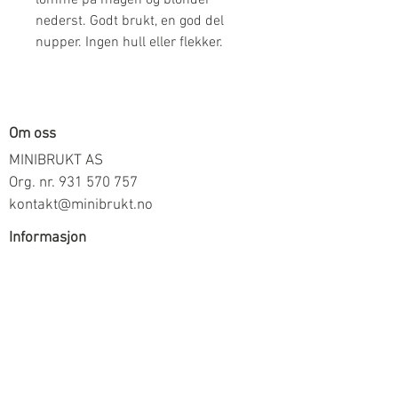
nederst. Godt brukt, en god del
nupper. Ingen hull eller flekker.
Om oss
MINIBRUKT AS
Org. nr.
931 570 757
kontakt@minibrukt.no
Informasjon
Personvern
Vilkår og betingelser
Frakt og betaling
Informasjon om salg gjennom oss
Kontakt
Meld deg på vårt nyhetsbrev