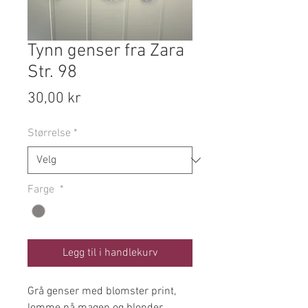
Tynn genser fra Zara
Str. 98
Pris
30,00 kr
Størrelse
*
Farge
*
Legg til i handlekurv
Grå genser med blomster print,
lomme på magen og blonder