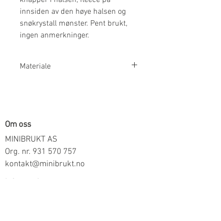
innsiden av den høye halsen og
snøkrystall mønster. Pent brukt,
ingen anmerkninger.
Materiale
100% Ull
Om oss
MINIBRUKT AS
Org. nr.
931 570 757
kontakt@minibrukt.no
Informasjon
Personvern
Vilkår og betingelser