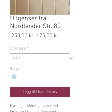
Ullgenser fra
Nordlender Str. 80
Vanlig
Salgspris
 250,00 kr 
175,00 kr
pris
Størrelse
*
Farge
*
Legg til i handlekurv
Nydelig strikket genser med
knapper i halsen, fleece på