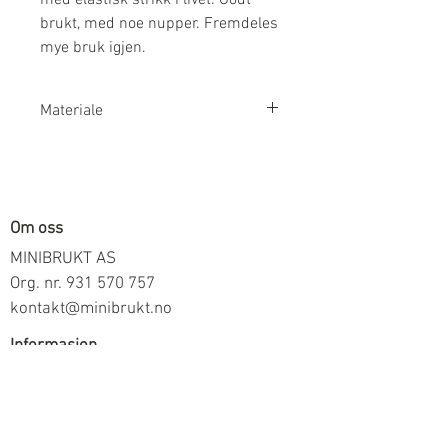
brukt, med noe nupper. Fremdeles
mye bruk igjen.
Materiale
100% Ull
Om oss
MINIBRUKT AS
Org. nr.
931 570 757
kontakt@minibrukt.no
Informasjon
Personvern
Vilkår og betingelser
Frakt og betaling