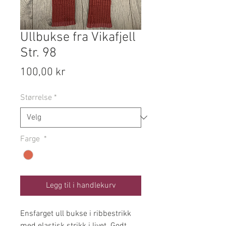
Ullbukse fra Vikafjell
Str. 98
Pris
100,00 kr
Størrelse
*
Farge
*
Legg til i handlekurv
Ensfarget ull bukse i ribbestrikk
med elastisk strikk i livet. Godt