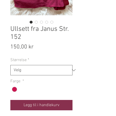
Ullsett fra Janus Str.
152
Pris
150,00 kr
Størrelse
*
Farge
*
Legg til i handlekurv