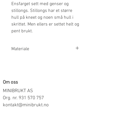
Ensfarget sett med genser og
stillongs. Stillongs har et større
hull på kneet og noen små hull i
skrittet. Men ellers er settet helt og
pent brukt.
Materiale
100% Merinoull
Om oss
MINIBRUKT AS
Org. nr.
931 570 757
kontakt@minibrukt.no
Informasjon
Personvern