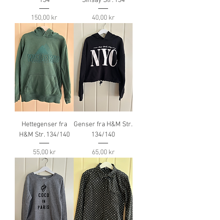
134
Sinsay Str. 134
Pris
Pris
150,00 kr
40,00 kr
Hettegenser fra
Genser fra H&M Str.
H&M Str. 134/140
134/140
Pris
Pris
55,00 kr
65,00 kr