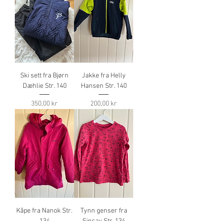
Ski sett fra Bjørn
Jakke fra Helly
Dæhlie Str. 140
Hansen Str. 140
Pris
Pris
350,00 kr
200,00 kr
Kåpe fra Nanok Str.
Tynn genser fra