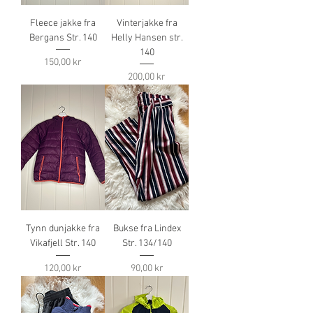
Fleece jakke fra
Vinterjakke fra
Bergans Str. 140
Helly Hansen str.
140
Pris
150,00 kr
Pris
200,00 kr
Tynn dunjakke fra
Bukse fra Lindex
Vikafjell Str. 140
Str. 134/140
Pris
Pris
120,00 kr
90,00 kr