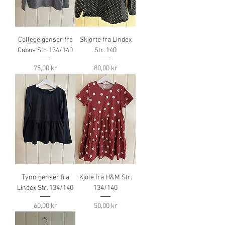
College genser fra
Skjorte fra Lindex
Cubus Str. 134/140
Str. 140
Pris
Pris
75,00 kr
80,00 kr
Tynn genser fra
Kjole fra H&M Str.
Lindex Str. 134/140
134/140
Pris
Pris
60,00 kr
50,00 kr