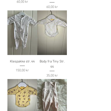
Pris
60,00 kr
Pris
60,00 kr
Klespakke str. 44
Body fra Tiny Str.
44
Pris
150,00 kr
Pris
35,00 kr