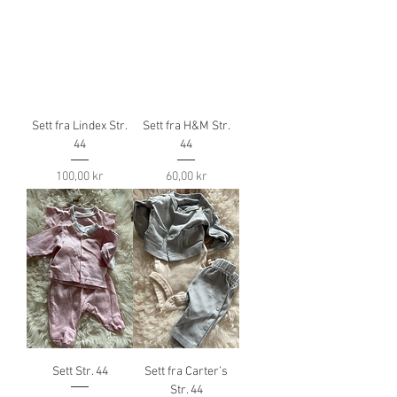
Sett fra Lindex Str.
Sett fra H&M Str.
44
44
Pris
Pris
100,00 kr
60,00 kr
Sett Str. 44
Sett fra Carter’s
Str. 44