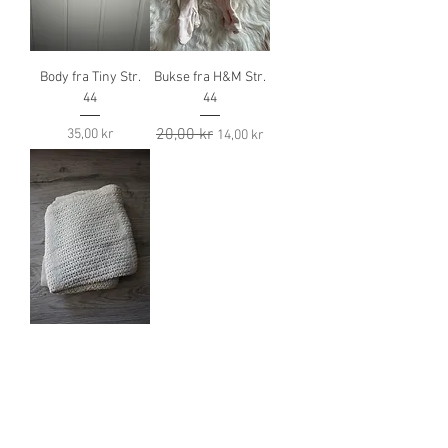
Body fra Tiny Str.
Bukse fra H&M Str.
44
44
Pris
Vanlig pris
20,00 kr
Salgspris
35,00 kr
14,00 kr
Helseteppe
Pris
50,00 kr